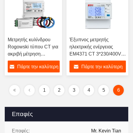
Μετρητής κυλίνδρου
Έξυπνος μετρητής
Rogowski τύπου CT για
ηλεκτρικής ενέργειας
ακριβή μέτρηση
EM4371 CT 3*230/400V
ενέργειας 3 φάσεων
1.5 6 A 4 DIN μονάδες για
Πάρτε την καλύτερη
Πάρτε την καλύτερη
EM537 CT σειράς O
τρεις φάσεις
τιμή
τιμή
1
2
3
4
5
6
Επαφές
Επαφές:
Mr. Kevin Tian